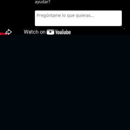
ayudar?
Catalina
«Zodiac» no es una peli de asesinos cualquiera. No
hay una gran persecución final, ni un villano
capturado, ni justicia cerrando el caso. Es una
historia de obsesión, de frustración, de cómo un
misterio puede devorar a los que intentan
resolverlo. Fincher se toma su tiempo (casi 2 horas
y media) para construir una investigación que
nunca llega a una resolución definitiva. Y eso es