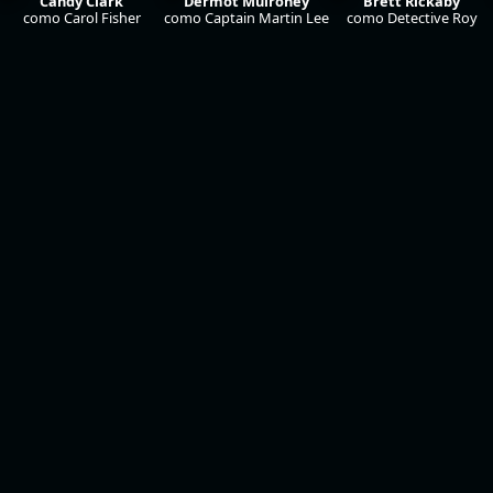
Candy Clark
Dermot Mulroney
Brett Rickaby
como Carol Fisher
como Captain Martin Lee
como Detective Roy