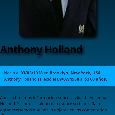
Anthony Holland
Nació el
03/03/1928
en
Brooklyn, New York, USA
Anthony Holland falleció el
09/07/1988
a los
60 años
.
Aún no tenemos información sobre la vida de Anthony
Holland. Si conoces algún dato sobre su biografía te
agradeceríamos que nos lo dejaras en los comentarios.