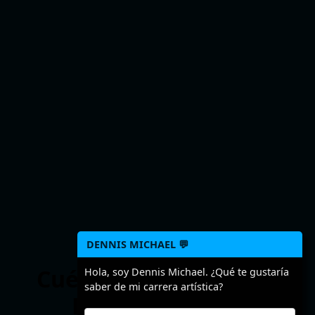
DENNIS MICHAEL 💬
Cuéntanos algo sobre
Hola, soy Dennis Michael. ¿Qué te gustaría
saber de mi carrera artística?
Dennis Michael