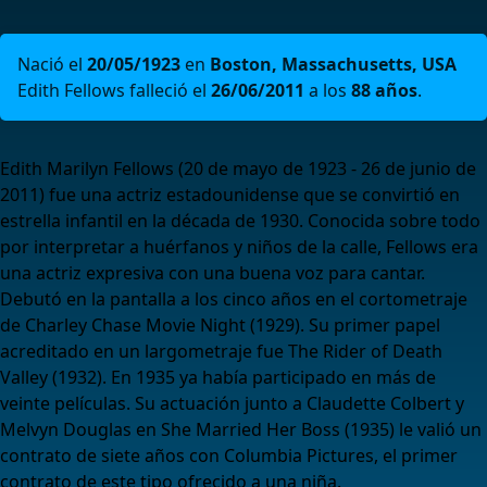
Nació el
20/05/1923
en
Boston, Massachusetts, USA
Edith Fellows falleció el
26/06/2011
a los
88 años
.
Edith Marilyn Fellows (20 de mayo de 1923 - 26 de junio de
2011)​ fue una actriz estadounidense que se convirtió en
estrella infantil en la década de 1930. Conocida sobre todo
por interpretar a huérfanos y niños de la calle, Fellows era
una actriz expresiva con una buena voz para cantar.​
Debutó en la pantalla a los cinco años en el cortometraje
de Charley Chase Movie Night (1929). Su primer papel
acreditado en un largometraje fue The Rider of Death
Valley (1932). En 1935 ya había participado en más de
veinte películas. Su actuación junto a Claudette Colbert y
Melvyn Douglas en She Married Her Boss (1935) le valió un
contrato de siete años con Columbia Pictures,​ el primer
contrato de este tipo ofrecido a una niña.