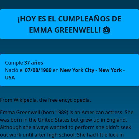
¡HOY ES EL CUMPLEAÑOS DE
EMMA GREENWELL! 🎂
Cumple
37 años
Nació el
07/08/1989
en
New York City - New York -
USA
From Wikipedia, the free encyclopedia.
Emma Greenwell (born 1989) is an American actress. She
was born in the United States but grew up in England.
Although she always wanted to perform she didn't seek
out work until after high school. She had little luck in