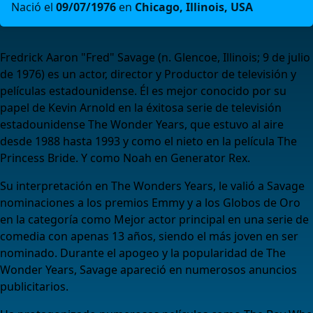
Nació el
09/07/1976
en
Chicago, Illinois, USA
Fredrick Aaron "Fred" Savage (n. Glencoe, Illinois; 9 de julio
de 1976) es un actor, director y Productor de televisión y
películas estadounidense. Él es mejor conocido por su
papel de Kevin Arnold en la éxitosa serie de televisión
estadounidense The Wonder Years, que estuvo al aire
desde 1988 hasta 1993 y como el nieto en la película The
Princess Bride. Y como Noah en Generator Rex.
Su interpretación en The Wonders Years, le valió a Savage
nominaciones a los premios Emmy y a los Globos de Oro
en la categoría como Mejor actor principal en una serie de
comedia con apenas 13 años, siendo el más joven en ser
nominado. Durante el apogeo y la popularidad de The
Wonder Years, Savage apareció en numerosos anuncios
publicitarios.