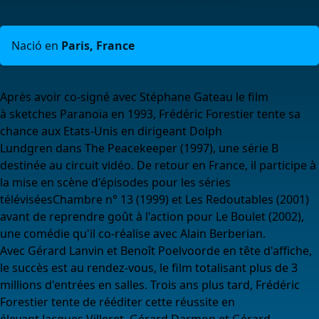
Nació en
Paris, France
Après avoir co-signé avec Stéphane Gateau le film
à sketches Paranoïa en 1993, Frédéric Forestier tente sa
chance aux Etats-Unis en dirigeant Dolph
Lundgren dans The Peacekeeper (1997), une série B
destinée au circuit vidéo. De retour en France, il participe à
la mise en scène d'épisodes pour les séries
téléviséesChambre n° 13 (1999) et Les Redoutables (2001)
avant de reprendre goût à l'action pour Le Boulet (2002),
une comédie qu'il co-réalise avec Alain Berberian.
Avec Gérard Lanvin et Benoît Poelvoorde en tête d'affiche,
le succès est au rendez-vous, le film totalisant plus de 3
millions d'entrées en salles. Trois ans plus tard, Frédéric
Forestier tente de rééditer cette réussite en
élevant Jacques Villeret, Gérard Darmon et Gérard