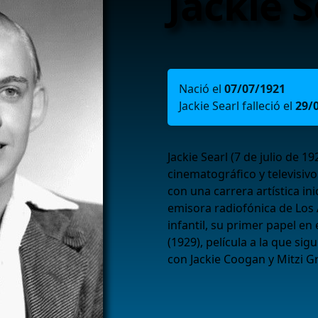
Jackie S
Nació el
07/07/1921
Jackie Searl falleció el
29/
Jackie Searl (7 de julio de 1
cinematográfico y televisiv
con una carrera artística in
emisora radiofónica de Los 
infantil, su primer papel en
(1929), película a la que s
con Jackie Coogan y Mitzi Gr