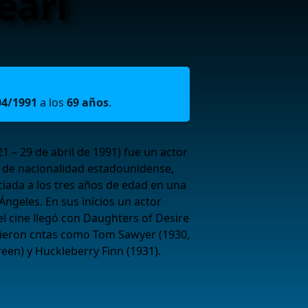
earl
04/1991
a los
69 años
.
921 – 29 de abril de 1991) fue un actor
o de nacionalidad estadounidense,
iciada a los tres años de edad en una
Ángeles. En sus inicios un actor
 el cine llegó con Daughters of Desire
iguieron cntas como Tom Sawyer (1930,
een) y Huckleberry Finn (1931).