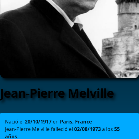
Jean-Pierre Melville
Nació el
20/10/1917
en
Paris, France
Jean-Pierre Melville falleció el
02/08/1973
a los
55
años
.