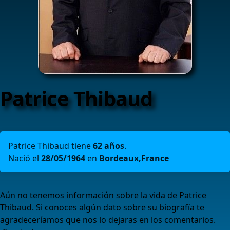
Patrice Thibaud
Patrice Thibaud tiene
62 años
.
Nació el
28/05/1964
en
Bordeaux,France
Aún no tenemos información sobre la vida de Patrice
Thibaud. Si conoces algún dato sobre su biografía te
agradeceríamos que nos lo dejaras en los comentarios.