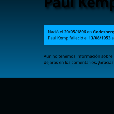
Paul Kem
Nació el
20/05/1896
en
Godesber
Paul Kemp falleció el
13/08/1953
a
Aún no tenemos información sobre la
dejaras en los comentarios. ¡Gracias