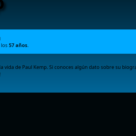
p
g
 los
57 años
.
 vida de Paul Kemp. Si conoces algún dato sobre su biogr
!