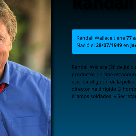
Randall
Randall Wallace tiene
77 
Nació el
28/07/1949
en
Ja
Randall Wallace (28 de Julio 
productor de cine estadoun
escribir el guión de la pelí
director ha dirigido El hom
éramos soldados, y Secretar