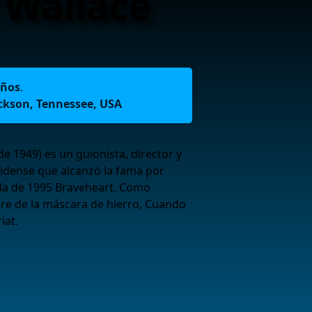
 Wallace
años
.
ckson, Tennessee, USA
de 1949) es un guionista, director y
idense que alcanzó la fama por
cula de 1995 Braveheart. Como
bre de la máscara de hierro, Cuando
iat.