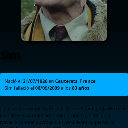
Sim
Nació el
21/07/1926
en
Cauterets, France
Sim falleció el
06/09/2009
a los
83 años
.
Il passe son enfance à Ancenis (Loire-Atlantique), ville dans
laquelle ses parents tiennent un cinéma, L’Eden, où il
travaille comme ouvreur. Puis, peu avant la guerre, la