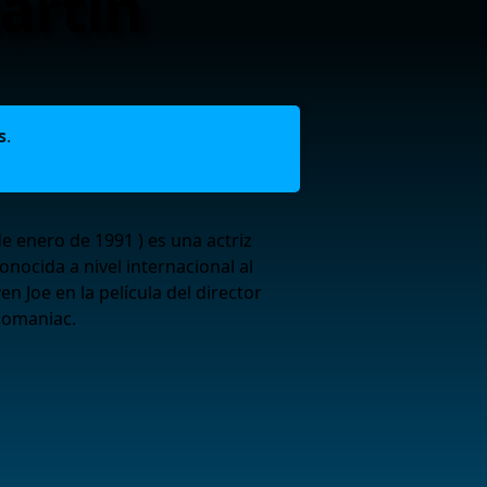
artin
s
.
de enero de 1991 ) es una actriz
onocida a nivel internacional al
ven Joe en la película del director
homaniac.