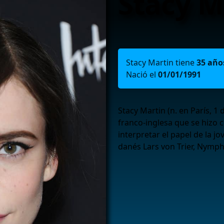
Stacy M
Stacy Martin tiene
35 año
Nació el
01/01/1991
Stacy Martin (n. en París, 1 
franco-inglesa que se hizo c
interpretar el papel de la jo
danés Lars von Trier, Nymp