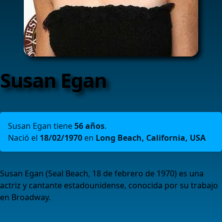
Susan Egan
Susan Egan tiene
56 años
.
Nació el
18/02/1970
en
Long Beach, California, USA
Susan Egan (Seal Beach, 18 de febrero de 1970) es una
actriz y cantante estadounidense, conocida por su trabajo
en Broadway.