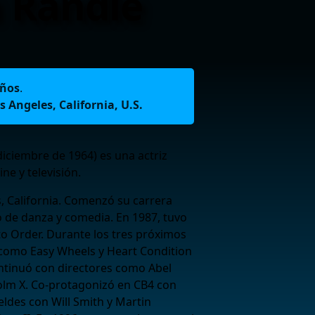
 Randle
años
.
s Angeles, California, U.S.
diciembre de 1964) es una actriz
ne y televisión.
, California. Comenzó su carrera
io de danza y comedia. En 1987, tuvo
o Order. Durante los tres próximos
 como Easy Wheels y Heart Condition
tinuó con directores como Abel
olm X. Co-protagonizó en CB4 con
eldes con Will Smith y Martin