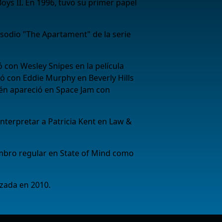
oys II. En 1996, tuvo su primer papel
isodio "The Apartament" de la serie
con Wesley Snipes en la película
ió con Eddie Murphy en Beverly Hills
ién apareció en Space Jam con
interpretar a Patricia Kent en Law &
mbro regular en State of Mind como
nzada en 2010.