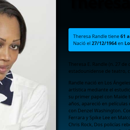
Theresa
Theresa Randle tiene
61 
Nació el
27/12/1964
en
Lo
Theresa E. Randle (n. 27 de 
estadounidense de teatro, ci
Randle nació en Los Ángeles
artística mediante el estud
su primer papel con Maide t
años, apareció en películas
con Denzel Washington. Con
Ferrara y Spike Lee en Malc
Chris Rock, Dos policías reb