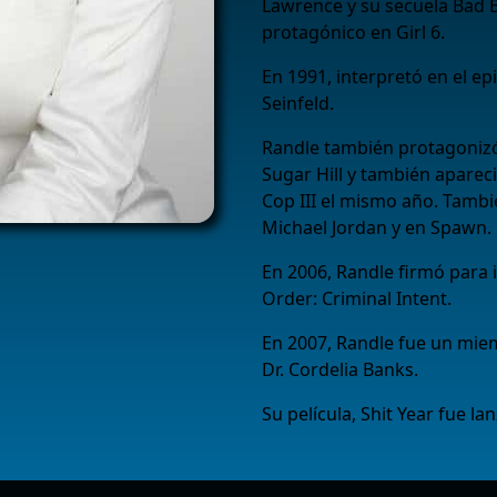
Lawrence y su secuela Bad B
protagónico en Girl 6.
En 1991, interpretó en el ep
Seinfeld.
Randle también protagonizó 
Sugar Hill y también aparec
Cop III el mismo año. Tamb
Michael Jordan y en Spawn.
En 2006, Randle firmó para 
Order: Criminal Intent.
En 2007, Randle fue un mie
Dr. Cordelia Banks.
Su película, Shit Year fue la