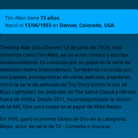
Tim Allen tiene
73 años
.
Nació el
13/06/1953
en
Denver, Colorado, USA
Timothy Alan Dick (Denver, 13 de junio de 1953), más
conocido como Tim Allen, es un actor, cómico y escritor
estadounidense. Es conocido por su papel en la serie de
televisión Home Improvement. También es conocido por
sus papeles protagonistas en varias películas populares,
como la serie de películas de Toy Story (como la voz de
Buzz Lightyear), las películas de The Santa Clause y Héroes
fuera de órbita. Desde 2011, ha protagonizado la sitcom
de la ABC Uno para todas en el papel de Mike Baxter.
En 1995, ganó el premio Globo de Oro en la categoría:
Mejor actor de serie de TV - Comedia o musical.