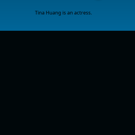
Tina Huang is an actress.