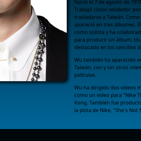
Nació el 7 de agosto de 197
Trabajó como vendedor por 
trasladarse a Taiwán. Como
apareció en tres álbumes. É
como solista y ha colaborad
para producir un álbum, tit
destacado en los sencillos 
Wu también ha aparecido en
Taiwán, con y sin otros mie
películas.
Wu ha dirigido dos videos m
como un video para "Nike T
Kong. También fue productor
la pista de Nike, "She's Not 