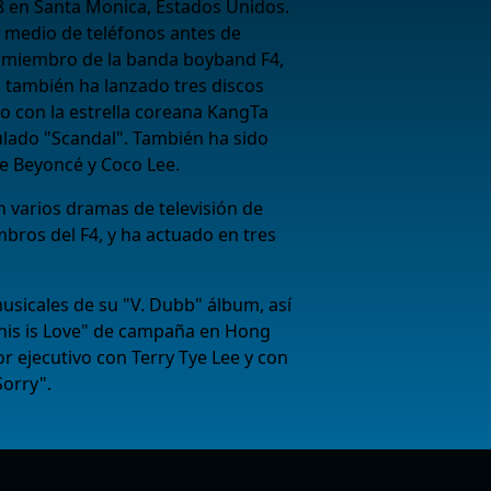
8 en Santa Monica, Estados Unidos.
medio de teléfonos antes de
 miembro de la banda boyband F4,
l también ha lanzado tres discos
o con la estrella coreana KangTa
ulado "Scandal". También ha sido
de Beyoncé y Coco Lee.
 varios dramas de televisión de
mbros del F4, y ha actuado en tres
usicales de su "V. Dubb" álbum, así
his is Love" de campaña en Hong
 ejecutivo con Terry Tye Lee y con
Sorry".