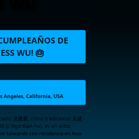
s Wu
L CUMPLEAÑOS DE
ESS WU! 🎂
s Angeles, California, USA
icado: 吴建豪, chino tradicional: 吴建
E-ji: Ngô Kian-ho), es un actor,
tor taiwanés con residencia en Asia.