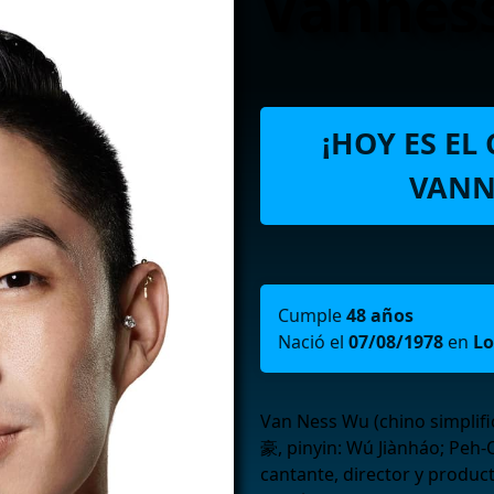
Vannes
¡HOY ES E
VANN
Cumple
48 años
Nació el
07/08/1978
en
Lo
Van Ness Wu (chino simplif
豪, pinyin: Wú Jiànháo; Peh-O
cantante, director y produc