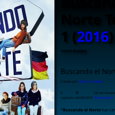
Buscand
Norte 
1 (
2016
)
⭐⭐⭐⭐⭐ (6 votos)
Buscando el Nor
Creada por:
Nacho G. Velilla
.
8
📆
Ver en Amazo
capítulos
06/04/2016
Temporada 1
*
Buscando el Norte
fue can