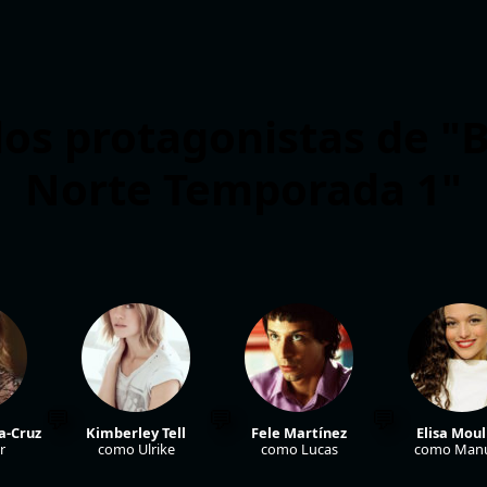
los protagonistas de "
Norte Temporada 1"
a-Cruz
Kimberley Tell
Fele Martínez
Elisa Moul
r
como Ulrike
como Lucas
como Manu