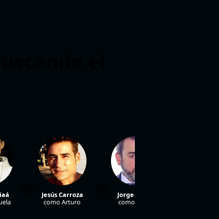
Buscando el
iaá
Jesús Carroza
Jorge Bosch
Luis Zah
ela
como Arturo
como Jaime
como Rob