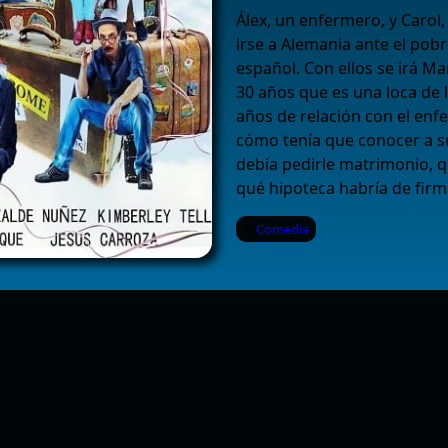
Álex, un enfermero, y Carol
irse a Alemania ante el po
español. Con ellos se irá Ma
30 años que es una loca de l
años de relación con el enf
cómo tenía que conocer a s
debía pedirle matrimonio, qu
qué hipoteca habría de firm
Comedia