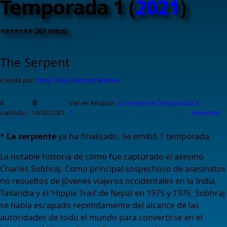
Temporada 1 (
2021
)
⭐⭐⭐⭐⭐⭐⭐ (261 votos)
The Serpent
Creada por:
Toby Finlay
,
Richard Warlow
.
8
📆
Ver en Amazon:
La serpiente Temporada
La
capítulos
14/02/2021
1
serpiente
*
La serpiente
ya ha finalizado. Se emitió 1 temporada.
La notable historia de cómo fue capturado el asesino
Charles Sobhraj. Como principal sospechoso de asesinatos
no resueltos de jóvenes viajeros occidentales en la India,
Tailandia y el ‘Hippie Trail’ de Nepal en 1975 y 1976, Sobhraj
se había escapado repetidamente del alcance de las
autoridades de todo el mundo para convertirse en el