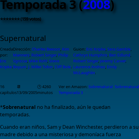
Temporada 3 (
2008
)
⭐⭐⭐⭐⭐⭐⭐ (159 votos)
Supernatural
Creada
Dirección:
Charles Beeson
,
Kim
Guion:
Eric Kripke
,
Sera Gamble
,
por:
Manners
,
Robert Singer
,
Philip
Cathryn Humphris
,
Ben Edlund
,
Eric
Sgriccia
,
Mike Rohl
,
Steve
Robert Singer
,
Jeremy Carver
,
Kripke
.
Boyum
,
J. Miller Tobin
,
Cliff Bole
.
Laurence Andries
,
Emily
McLaughlin
.
16
📆
🕑 4260
Ver en Amazon:
Sobrenatural
Sobrenatural
capítulos
13/09/2005
minutos
Temporada 3
*
Sobrenatural
no ha finalizado, aún le quedan
temporadas.
Cuando eran niños, Sam y Dean Winchester, perdieron a su
madre debido a una misteriosa y demoníaca fuerza