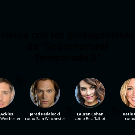
Habla con los protagonistas
de "Sobrenatural
Temporada 3"
 Ackles
Jared Padalecki
Lauren Cohan
Katie 
Winchester
como Sam Winchester
como Bela Talbot
como