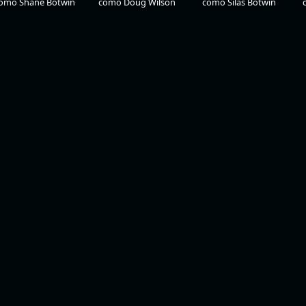
omo Shane Botwin
como Doug Wilson
como Silas Botwin