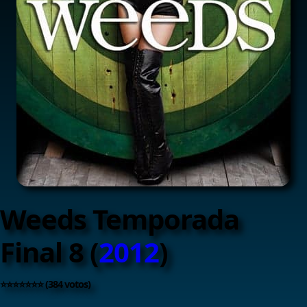
Weeds Temporada
Final 8 (
2012
)
⭐⭐⭐⭐⭐⭐⭐ (384 votos)