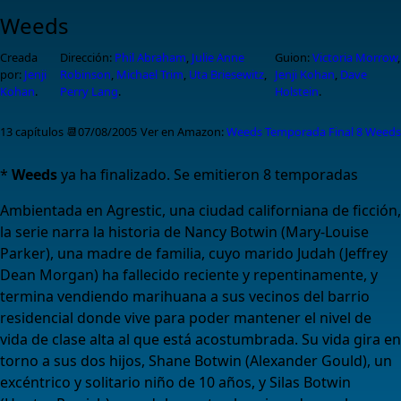
Weeds
Creada
Dirección:
Phil Abraham
,
Julie Anne
Guion:
Victoria Morrow
,
por:
Jenji
Robinson
,
Michael Trim
,
Uta Briesewitz
,
Jenji Kohan
,
Dave
Kohan
.
Perry Lang
.
Holstein
.
13 capítulos
📆07/08/2005
Ver en Amazon:
Weeds Temporada Final 8
Weeds
*
Weeds
ya ha finalizado. Se emitieron 8 temporadas
Ambientada en Agrestic, una ciudad californiana de ficción,
la serie narra la historia de Nancy Botwin (Mary-Louise
Parker), una madre de familia, cuyo marido Judah (Jeffrey
Dean Morgan) ha fallecido reciente y repentinamente, y
termina vendiendo marihuana a sus vecinos del barrio
residencial donde vive para poder mantener el nivel de
vida de clase alta al que está acostumbrada. Su vida gira en
torno a sus dos hijos, Shane Botwin (Alexander Gould), un
excéntrico y solitario niño de 10 años, y Silas Botwin