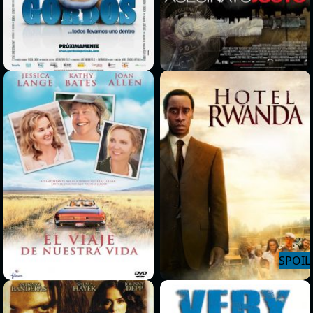
>
>
>
>