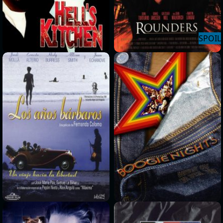
>
>
>
>