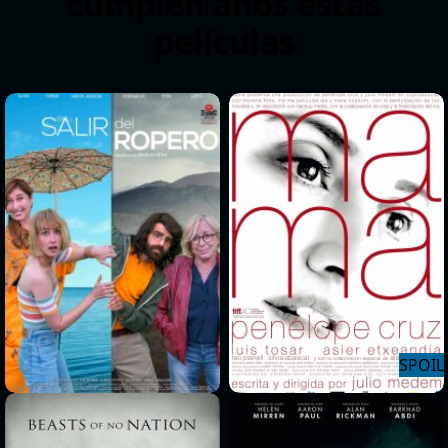
cumplen años estas
películas
>
>
>
>