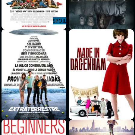
>
>
>
>