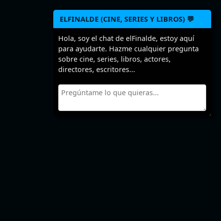
ELFINALDE (CINE, SERIES Y LIBROS) 💬
Hola, soy el chat de elFinalde, estoy aquí
para ayudarte. Hazme cualquier pregunta
sobre cine, series, libros, actores,
directores, escritores...
El 16 de junio cumplen años
estas series
>