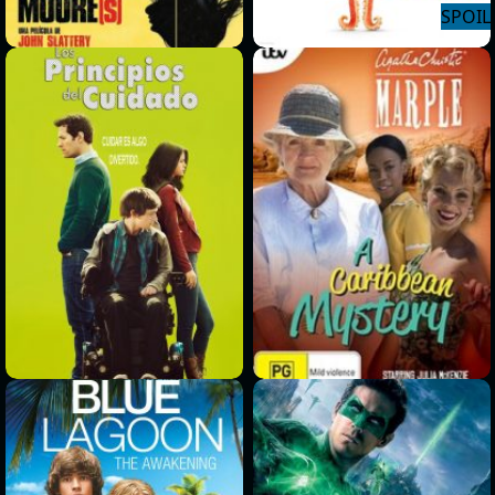
>
>
>
>