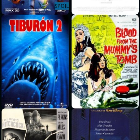
>
>
>
>