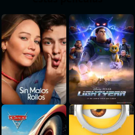
>
>
>
>