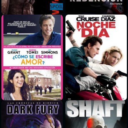
>
>
>
>