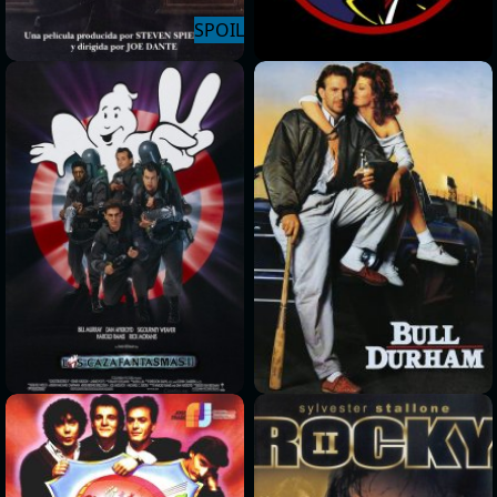
>
>
>
>