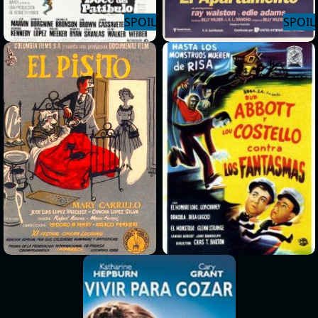
>
>
>