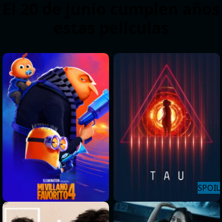
El 20 de junio cumplen años
estas películas
>
>
>
>