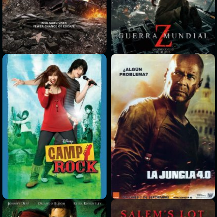
>
>
>
>