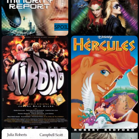
>
>
>
>