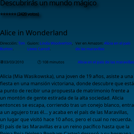
Descubrirás un mundo mágico
⭐⭐⭐⭐⭐⭐ (2420 votos)
Alice in Wonderland
Dirección:
Tim
Guion:
Linda Woolverton
,
Ver en Amazon:
Alicia en el país
Burton
.
Lewis Carroll
.
de las maravillas
📆03/03/2010
🕑 108 minutos
Alicia en el país de las maravillas
Alicia (Mia Wasikowska), una joven de 19 años, asiste a una
fiesta en una mansión victoriana, donde descubre que está
a punto de recibir una propuesta de matrimonio frente a
un montón de gente estirada de la alta sociedad. Alicia
entonces se escapa, corriendo tras un conejo blanco, entra
a un agujero tras él… y acaba en el país de las Maravillas,
un lugar que visitó hace 10 años, pero el cual no recuerda.
El país de las Maravillas era un reino pacífico hasta que la
Reina Roja (Helena Bonham Carter) derrocó a su hermana,