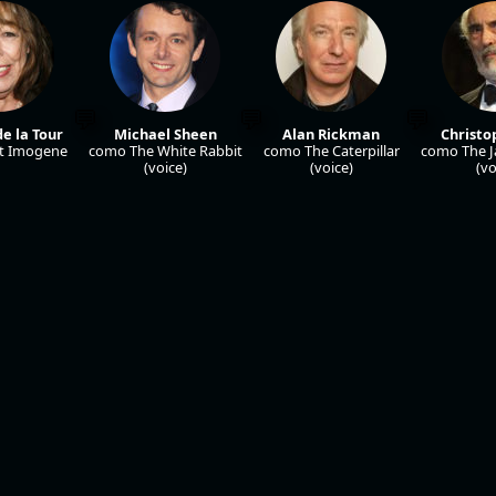
e la Tour
Michael Sheen
Alan Rickman
Christo
t Imogene
como The White Rabbit
como The Caterpillar
como The 
(voice)
(voice)
(vo