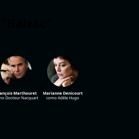
 "Balzac"
ançois Marthouret
Marianne Denicourt
Gottfried John
mo Docteur Nacquart
como Adèle Hugo
como Count Hanska