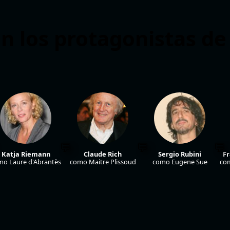
n los protagonistas de
Katja Riemann
Claude Rich
Sergio Rubini
Fr
mo Laure d'Abrantès
como Maitre Plissoud
como Eugene Sue
co