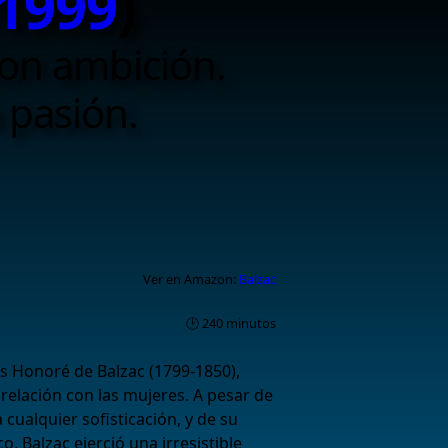
1999
)
on ambición.
a pasión.
Ver en Amazon:
Balzac
🕑 240 minutos
és Honoré de Balzac (1799-1850),
 relación con las mujeres. A pesar de
cualquier sofisticación, y de su
o, Balzac ejerció una irresistible