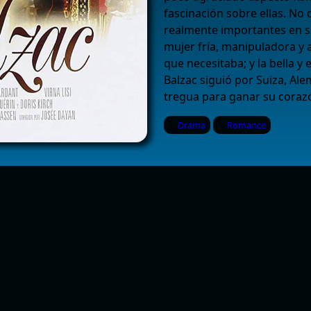
fascinación sobre ellas. No
realmente importantes en s
mujer fría, manipuladora y a
que necesitaba; y la bella y
Balzac siguió por Suiza, Al
tregua para ganar su coraz
Drama
Romance