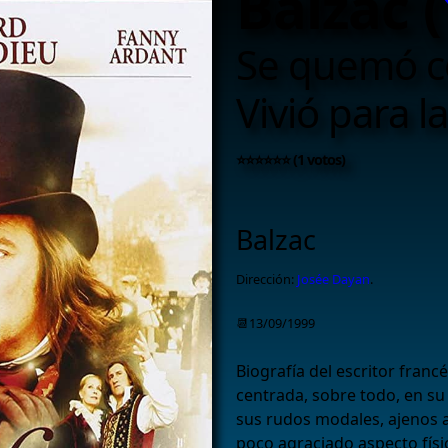
Balzac (
Se quemó c
Vivió para l
⭐⭐⭐⭐⭐⭐ (1 votos)
Balzac
Dirección:
Josée Dayan
.
📆13/09/1999
Biografía del escritor franc
centrada, sobre todo, en su
sus rudos modales, ajenos a 
poco agraciado aspecto físic