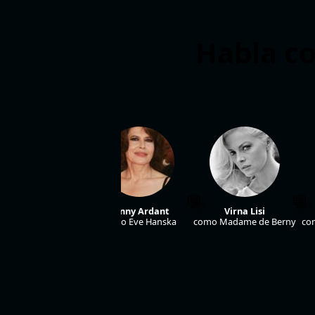
Habla co
Jeanne Moreau
Fanny Ardant
Virna Lisi
mo Charlotte-Laure
como Eve Hanska
como Madame de Berny
co