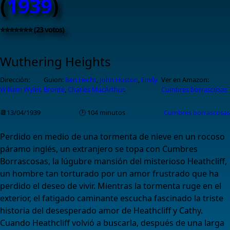
(
1939
)
⭐⭐⭐⭐⭐⭐⭐ (23 votos)
Wuthering Heights
Dirección:
Guion:
Ben Hecht
,
John Huston
,
Emily
Ver en Amazon:
William Wyler
.
Brontë
,
Charles MacArthur
.
Cumbres borrascosas
📆13/04/1939
🕑 104 minutos
Cumbres borrascosas
Perdido en medio de una tormenta de nieve en un rocoso
páramo inglés, un extranjero se topa con Cumbres
Borrascosas, la lúgubre mansión del misterioso Heathcliff,
un hombre tan torturado por un amor frustrado que ha
perdido el deseo de vivir. Mientras la tormenta ruge en el
exterior, el fatigado caminante escucha fascinado la triste
historia del desesperado amor de Heathcliff y Cathy.
Cuando Heathcliff volvió a buscarla, después de una larga