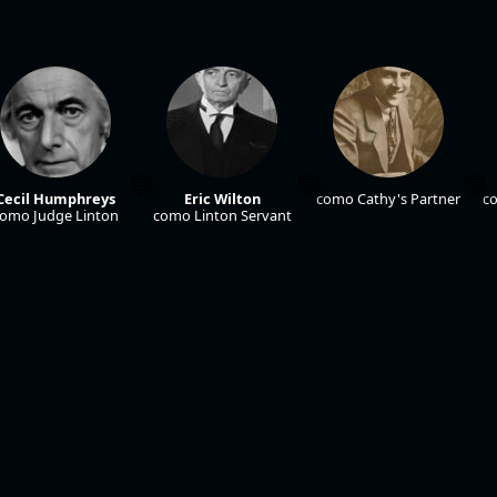
Cecil Humphreys
Eric Wilton
como Cathy's Partner
co
omo Judge Linton
como Linton Servant