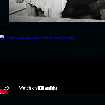
Ella le pide que la lleve a la ventana para ver por última vez
Cathy muere pero Heathcliff le pide que no descanse mientr
persiga hasta que él muera.
En la última escena el doctor dice haber visto a Heathcliff