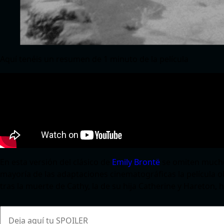
Aquí tenéis un resumen de 1 minuto de la película
En esta versión del clásico de
Emily Brontë
se omiten mucho
mayoría de las adaptaciones cinematográficas la película ob
tras la muerte de Cathy, la de su hija Catherine y Hareton, h