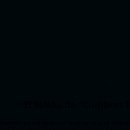
Alerta Spoiler
El FINAL de "Cumbres 
Heathcliff que vive casado por venganza con la hermana d
Hindley haciéndose dueño de Cumbres Borrascosas desc