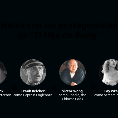
Habla con los protagonistas
de "El Hijo de Kong"
ck
Frank Reicher
Victor Wong
Fay Wra
eterson
como Captain Englehorn
como Charlie, the
como Screamin
Chinese Cook