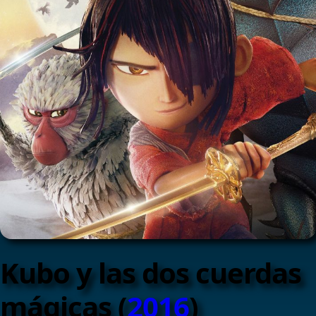
Kubo y las dos cuerdas
mágicas (
2016
)