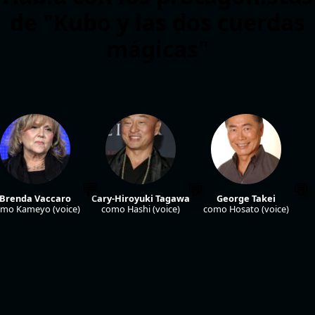
de "Kubo y las dos cuerdas
mágicas"
Brenda Vaccaro
Cary-Hiroyuki Tagawa
George Takei
mo Kameyo (voice)
como Hashi (voice)
como Hosato (voice)