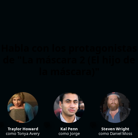
Habla con los protagonistas
de "La máscara 2 (El hijo de
la máscara)"
Traylor Howard
Kal Penn
Steven Wright
como Tonya Avery
como Jorge
como Daniel Moss