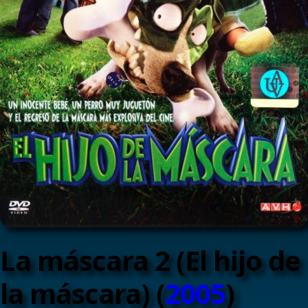
La máscara 2 (El hijo de
la máscara) (
2005
)