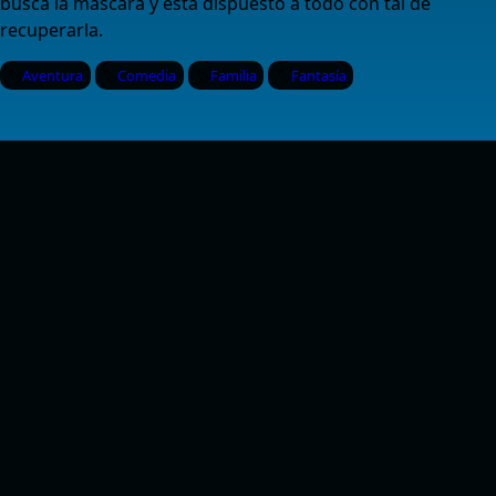
busca la máscara y está dispuesto a todo con tal de
recuperarla.
Aventura
Comedia
Familia
Fantasía