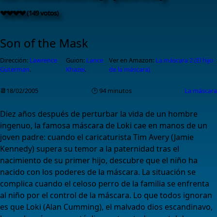
💔💔💔💔 (149 votos)
Son of the Mask
Dirección:
Lawrence
Guion:
Lance
Ver en Amazon:
La máscara 2 (El hijo
Guterman
.
Khazei
.
de la máscara)
📆18/02/2005
🕑 94 minutos
La máscara
Diez años después de perturbar la vida de un hombre
ingenuo, la famosa máscara de Loki cae en manos de un
joven padre: cuando el caricaturista Tim Avery (Jamie
Kennedy) supera su temor a la paternidad tras el
nacimiento de su primer hijo, descubre que el niño ha
nacido con los poderes de la máscara. La situación se
complica cuando el celoso perro de la familia se enfrenta
al niño por el control de la máscara. Lo que todos ignoran
es que Loki (Alan Cumming), el malvado dios escandinavo,