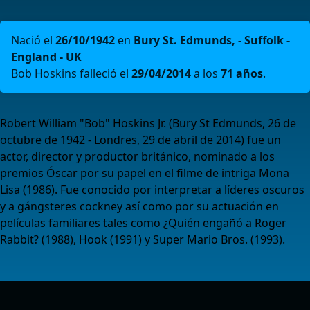
Nació el
26/10/1942
en
Bury St. Edmunds, - Suffolk -
England - UK
Bob Hoskins falleció el
29/04/2014
a los
71 años
.
Robert William "Bob" Hoskins Jr. (Bury St Edmunds, 26 de
octubre de 1942 - Londres, 29 de abril de 2014) fue un
actor, director y productor británico, nominado a los
premios Óscar por su papel en el filme de intriga Mona
Lisa (1986). Fue conocido por interpretar a líderes oscuros
y a gángsteres cockney así como por su actuación en
películas familiares tales como ¿Quién engañó a Roger
Rabbit? (1988), Hook (1991) y Super Mario Bros. (1993).