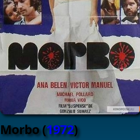
Morbo (
1972
)