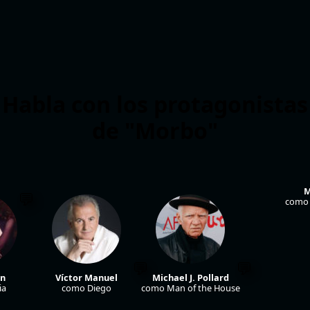
Habla con los protagonistas
de "Morbo"
M
como 
én
Víctor Manuel
Michael J. Pollard
ia
como Diego
como Man of the House