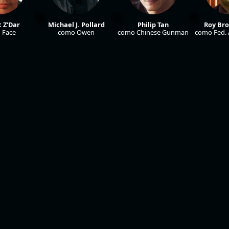
 Z'Dar
Michael J. Pollard
Philip Tan
Roy Br
 Face
como Owen
como Chinese Gunman
como Fed. 