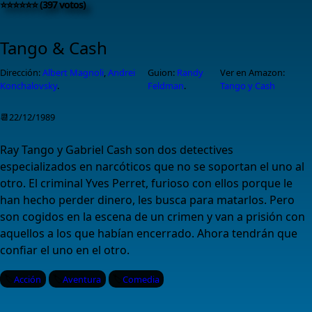
⭐⭐⭐⭐⭐⭐ (397 votos)
Tango & Cash
Dirección:
Albert Magnoli
,
Andrei
Guion:
Randy
Ver en Amazon:
Konchalovsky
.
Feldman
.
Tango y Cash
📆22/12/1989
Ray Tango y Gabriel Cash son dos detectives
especializados en narcóticos que no se soportan el uno al
otro. El criminal Yves Perret, furioso con ellos porque le
han hecho perder dinero, les busca para matarlos. Pero
son cogidos en la escena de un crimen y van a prisión con
aquellos a los que habían encerrado. Ahora tendrán que
confiar el uno en el otro.
Acción
Aventura
Comedia