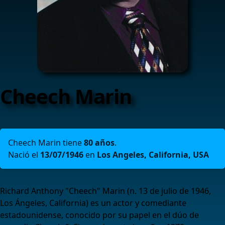
Cheech Marin
Cheech Marin tiene
80 años
.
Nació el
13/07/1946
en
Los Angeles, California, USA
Richard Anthony "Cheech" Marin (n. 13 de julio de 1946,
Los Ángeles, California) es un actor y comediante
estadounidense, conocido por su papel en el dúo de