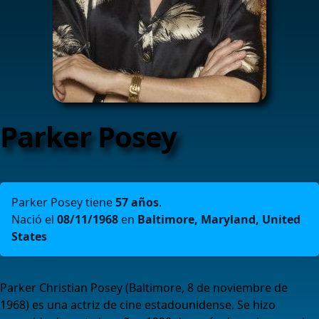
Parker Posey
Parker Posey tiene
57 años
.
Nació el
08/11/1968
en
Baltimore, Maryland, United
States
Parker Christian Posey (Baltimore, 8 de noviembre de
1968) es una actriz de cine estadounidense. Se hizo