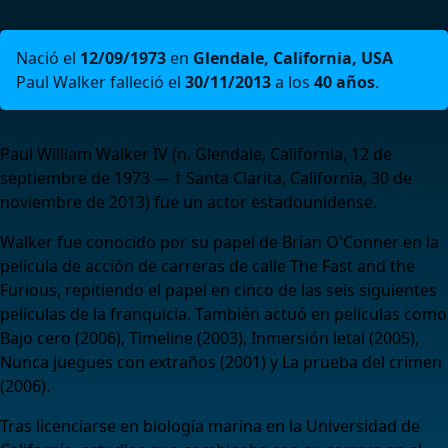
Nació el
12/09/1973
en
Glendale, California, USA
Paul Walker falleció el
30/11/2013
a los
40 años
.
Paul William Walker IV (n. Glendale, California, 12 de
septiembre de 1973 — † Santa Clarita, California, 30 de
noviembre de 2013) fue un actor estadounidense.
Walker fue conocido por su papel de Brian O'Conner en la
película de acción de carreras de calle The Fast and the
Furious, repitiendo el papel en cinco de las seis siguientes
películas de la franquicia. También actuó en películas como
Bajo cero (2006), Timeline (2003), Inmersión letal (2005),
Nunca juegues con extraños (2001) y La prueba del crimen
(2006).
Tras licenciarse en biología marina en la Universidad de