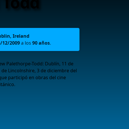
 Todd
blin, Ireland
3/12/2009
a los
90 años
.
ew Palethorpe-Todd: Dublín, 11 de
, de Lincolnshire, 3 de diciembre del
que participó en obras del cine
tánico.