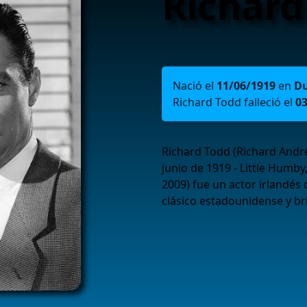
Richard
Nació el
11/06/1919
en
Du
Richard Todd falleció el
0
Richard Todd (Richard Andr
junio de 1919 - Little Humby
2009) fue un actor irlandés 
clásico estadounidense y bri