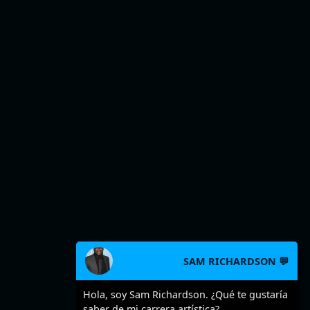
SAM RICHARDSON 💬
Hola, soy Sam Richardson. ¿Qué te gustaría
saber de mi carrera artística?