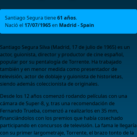
Santiago Segura tiene
61 años
.
Nació el
17/07/1965
en
Madrid - Spain
Santiago Segura Silva (Madrid, 17 de julio de 1965) es un
actor, guionista, director y productor de cine español,
popular por su pentalogía de Torrente. Ha trabajado
también y en menor medida como presentador de
televisión, actor de doblaje y guionista de historietas,
siendo además coleccionista de originales.
Desde los 12 años comenzó rodando películas con una
cámara de Super-8, y, tras una recomendación de
Fernando Trueba, comenzó a realizarlos en 35 mm,
financiándolos con los premios que había cosechado
participando en concursos de televisión. La fama le llegaría
con su primer largometraje, Torrente, el brazo tonto de la