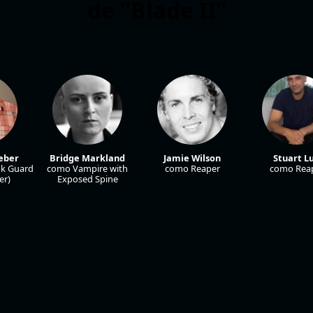
de "Blade II"
ieber
Bridge Markland
Jamie Wilson
Stuart Lu
k Guard
como Vampire with
como Reaper
como Rea
er)
Exposed Spine