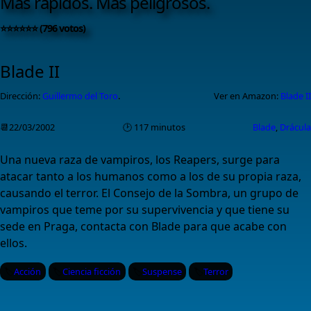
Más rápidos. Más peligrosos.
⭐⭐⭐⭐⭐⭐ (796 votos)
Blade II
Dirección:
Guillermo del Toro
.
Ver en Amazon:
Blade II
📆22/03/2002
🕑 117 minutos
Blade
,
Drácula
Una nueva raza de vampiros, los Reapers, surge para
atacar tanto a los humanos como a los de su propia raza,
causando el terror. El Consejo de la Sombra, un grupo de
vampiros que teme por su supervivencia y que tiene su
sede en Praga, contacta con Blade para que acabe con
ellos.
Acción
Ciencia ficción
Suspense
Terror