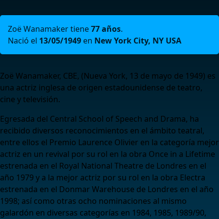
Zoë Wanamaker tiene
77 años
.
Nació el
13/05/1949
en
New York City, NY USA
Zoë Wanamaker, CBE, (Nueva York, 13 de mayo de 1949) es
una actriz inglesa de origen estadounidense de teatro,
cine y televisión.
Egresada del Central School of Speech and Drama, ha
recibido diversos reconocimientos en el ámbito teatral,
entre ellos el Premio Laurence Olivier en la categoría mejor
actriz en un revival por su rol en la obra Once in a Lifetime
estrenada en el Royal National Theatre de Londres en el
año 1979 y a la mejor actriz por su rol en la obra Electra
estrenada en el Donmar Warehouse de Londres en el año
1998; así como otras ocho nominaciones al mismo
galardón en diversas categorías en 1984, 1985, 1989/90,