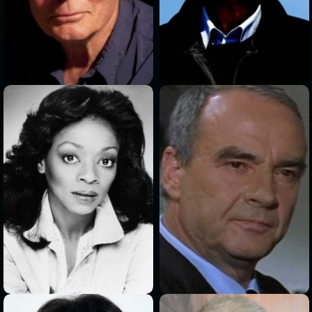
>
>
>
>