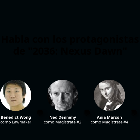
Habla con los protagonistas
de "2036: Nexus Dawn"
Benedict Wong
Ned Dennehy
Ania Marson
como Lawmaker
como Magistrate #2
como Magistrate #4