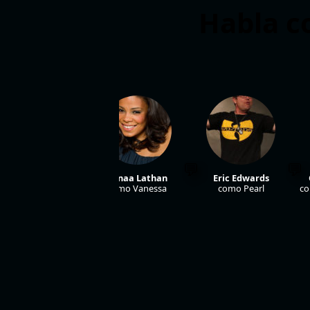
Habla c
Tim Guinee
Sanaa Lathan
Eric Edwards
omo Curtis Webb
como Vanessa
como Pearl
co