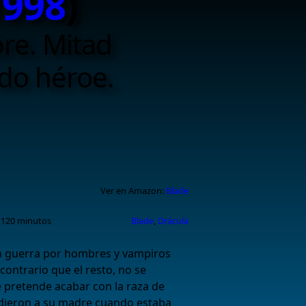
1998
)
re. Mitad
do héroe.
Ver en Amazon:
Blade
 120 minutos
Blade
,
Drácula
 guerra por hombres y vampiros
contrario que el resto, no se
 pretende acabar con la raza de
dieron a su madre cuando estaba