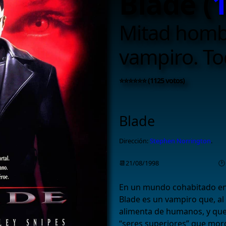
Blade (
Mitad homb
vampiro. To
⭐⭐⭐⭐⭐⭐ (1125 votos)
Blade
Dirección:
Stephen Norrington
.
📆21/08/1998
🕑
En un mundo cohabitado en
Blade es un vampiro que, al 
alimenta de humanos, y que
“seres superiores” que mor