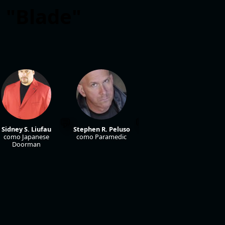
 "Blade"
Sidney S. Liufau
Stephen R. Peluso
John Enos III
como Japanese
como Paramedic
como Blood Club
Doorman
Bouncer