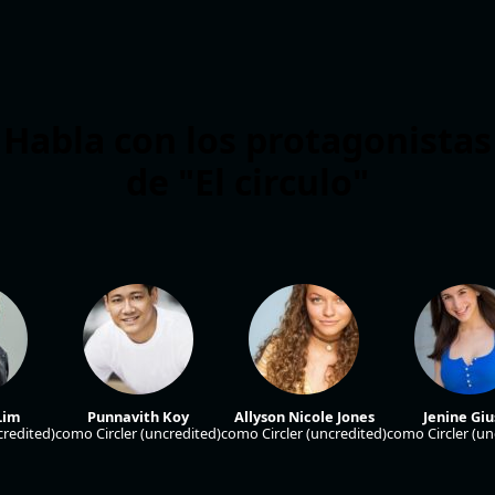
Habla con los protagonistas
de "El circulo"
Lim
Punnavith Koy
Allyson Nicole Jones
Jenine Giu
credited)
como Circler (uncredited)
como Circler (uncredited)
como Circler (un