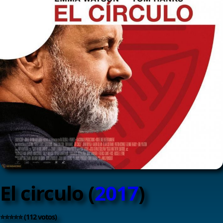
El circulo (
2017
)
⭐⭐⭐⭐⭐ (112 votos)