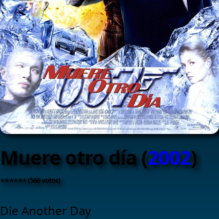
Muere otro día (
2002
)
⭐⭐⭐⭐⭐⭐ (566 votos)
Die Another Day