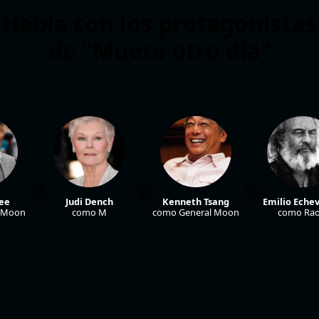
Habla con los protagonistas
de "Muere otro día"
Lee
Judi Dench
Kenneth Tsang
Emilio Eche
 Moon
como M
como General Moon
como Rao