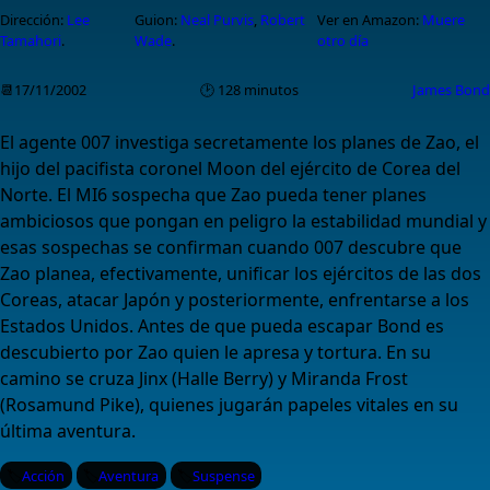
Dirección:
Lee
Guion:
Neal Purvis
,
Robert
Ver en Amazon:
Muere
Tamahori
.
Wade
.
otro día
📆17/11/2002
🕑 128 minutos
James Bond
El agente 007 investiga secretamente los planes de Zao, el
hijo del pacifista coronel Moon del ejército de Corea del
Norte. El MI6 sospecha que Zao pueda tener planes
ambiciosos que pongan en peligro la estabilidad mundial y
esas sospechas se confirman cuando 007 descubre que
Zao planea, efectivamente, unificar los ejércitos de las dos
Coreas, atacar Japón y posteriormente, enfrentarse a los
Estados Unidos. Antes de que pueda escapar Bond es
descubierto por Zao quien le apresa y tortura. En su
camino se cruza Jinx (Halle Berry) y Miranda Frost
(Rosamund Pike), quienes jugarán papeles vitales en su
última aventura.
Acción
Aventura
Suspense