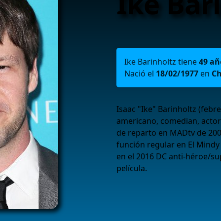
Ike Bar
Ike Barinholtz tiene
49 añ
Nació el
18/02/1977
en
Ch
Isaac "Ike" Barinholtz (febr
americano, comedian, actor
de reparto en MADtv de 200
función regular en El Mindy
en el 2016 DC anti-héroe/sup
película.